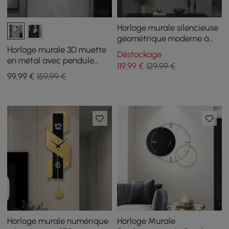
Horloge murale silencieuse
géométrique moderne à
LED noire et dorée de 600
Horloge murale 3D muette
Déstockage
mm
en métal avec pendule
119
,99
€
129,99 €
doré, décoration ronde
99
,99
€
159,99 €
moderne, art, salon,
chambre à coucher
Horloge murale numérique
Horloge Murale