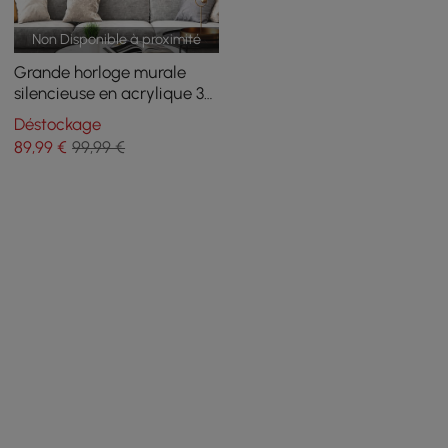
Non Disponible à proximité
Grande horloge murale
silencieuse en acrylique 3D
moderne de 625 mm pour
Déstockage
vélo, décoration d'intérieur,
89
,99
€
99,99 €
noir et bleu