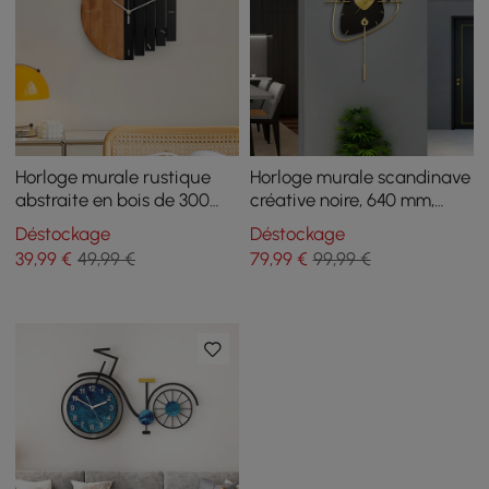
Horloge murale rustique
Horloge murale scandinave
abstraite en bois de 300
créative noire, 640 mm,
mm pour salon, maison,
pendule en métal, horloge
Déstockage
Déstockage
décoration artistique
de maison pour salon
39
,99
€
49,99 €
79
,99
€
99,99 €