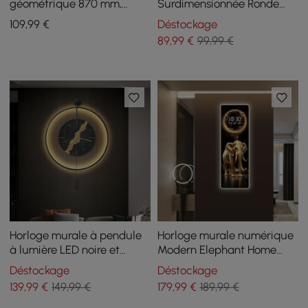
géométrique 870 mm,
Surdimensionnée Ronde
décoration murale
Moderne Noir
109
,99
€
Déstockage
surdimensionnée moderne
89
,99
€
99,99 €
en or et noir
Horloge murale à pendule
Horloge murale numérique
à lumière LED noire et
Modern Elephant Home
dorée en métal Horloge
Decor avec LED
Déstockage
Déstockage
murale silencieuse
139
,99
€
149,99 €
179
,99
€
189,99 €