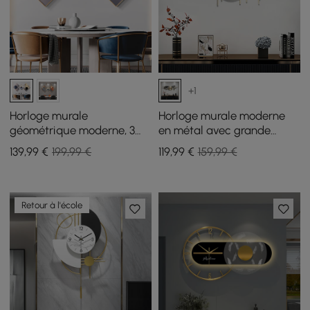
+1
Horloge murale
Horloge murale moderne
géométrique moderne, 3
en métal avec grande
pièces, ensemble de
carte, 960 mm, décoration
139
,99
€
199,99 €
119
,99
€
159,99 €
décoration, peinture sur
créative et silencieuse, art
toile, horloges murales
pour salon
avec cadre doré
Retour à l'école