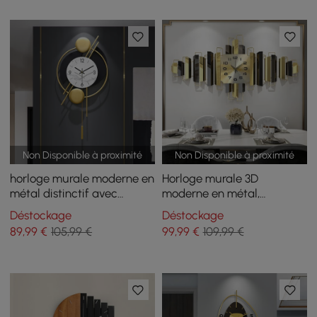
Non Disponible à proximité
Non Disponible à proximité
horloge murale moderne en
Horloge murale 3D
métal distinctif avec
moderne en métal,
pendule en or
décoration murale
Déstockage
Déstockage
géométrique pour la
89
,99
€
105,99 €
99
,99
€
109,99 €
maison, en noir et or, pour
le salon