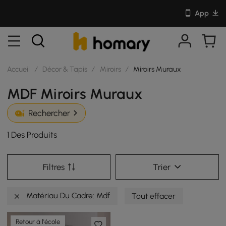
App
Accueil
/
Décor & Tapis
/
Miroirs
/
Miroirs Muraux
MDF Miroirs Muraux
Rechercher
1 Des Produits
Filtres
Trier
Matériau Du Cadre: Mdf
Tout effacer
Retour à l'école