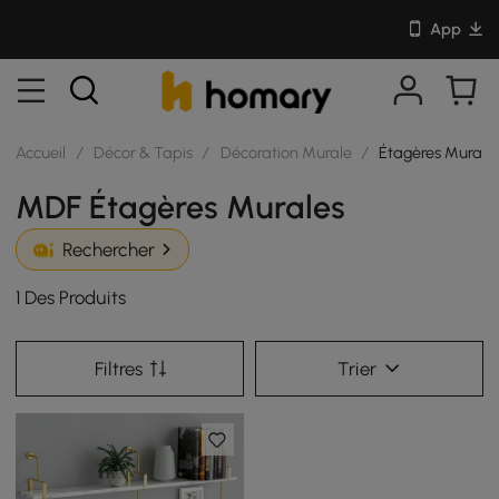
App
Accueil
/
Décor & Tapis
/
Décoration Murale
/
Étagères Murale
MDF Étagères Murales
Rechercher
1 Des Produits
Filtres
Trier