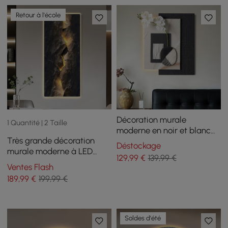
Retour à l'école
Décoration murale
1 Quantité | 2 Taille
moderne en noir et blanc
Très grande décoration
avec lumière LED chaude
Déstockage
murale moderne à LED
et fausse orchidée — 600
129
,99
€
139,99 €
avec rétroéclairage,
mm x 490 mm
Ventes Flash
décoration d'intérieur,
189
,99
€
199,99 €
alimentée par USB
Soldes d'été