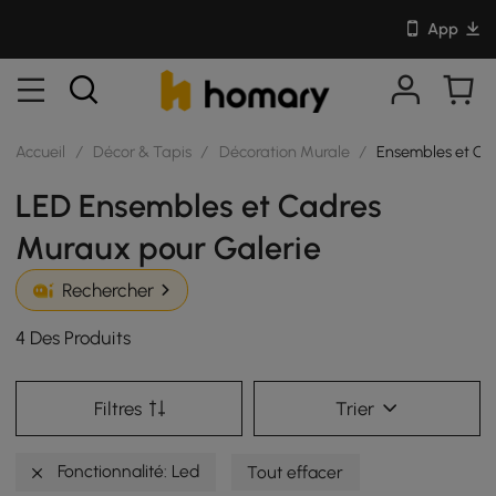
App
Accueil
/
Décor & Tapis
/
Décoration Murale
/
Ensembles et Ca
LED Ensembles et Cadres
Muraux pour Galerie
Rechercher
4 Des Produits
Filtres
Trier
Fonctionnalité: Led
Tout effacer