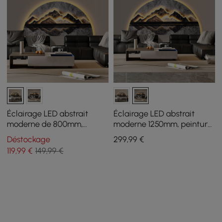
Éclairage LED abstrait
Éclairage LED abstrait
moderne de 800mm,
moderne 1250mm, peinture
peinture murale décorative
murale décorative pour
Déstockage
299
,99
€
pour salon
salon
119
,99
€
149,99 €