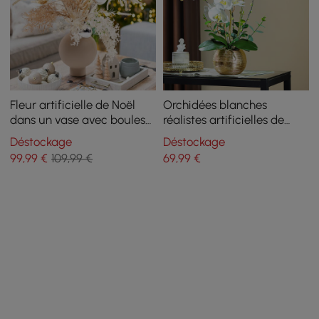
Fleur artificielle de Noël
Orchidées blanches
dans un vase avec boules
réalistes artificielles de
décoratives
qualité supérieure dans un
Déstockage
Déstockage
ensemble de pots de fleurs
99
,99
€
109,99 €
69
,99
€
en céramique brossée
dorée