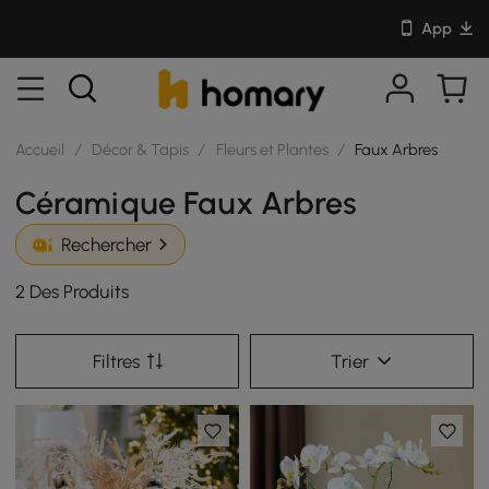
App
Accueil
/
Décor & Tapis
/
Fleurs et Plantes
/
Faux Arbres
Céramique Faux Arbres
Rechercher
2 Des Produits
Filtres
Trier