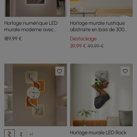
Horloge numérique LED
Horloge murale rustique
murale moderne avec
abstraite en bois de 300
texture artistique
mm pour salon, maison,
189
,99
€
Déstockage
décoration artistique
39
,99
€
49,99 €
Horloge murale LED Rock
+1