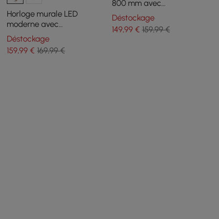
800 mm avec
télécommande, alimentée
Horloge murale LED
Déstockage
par USB, décoration en
moderne avec
149
,99
€
159,99 €
fausse plante, intensité
télécommande — Horloge
Déstockage
réglable
murale lumineuse
159
,99
€
169,99 €
décorative de 1000 mm