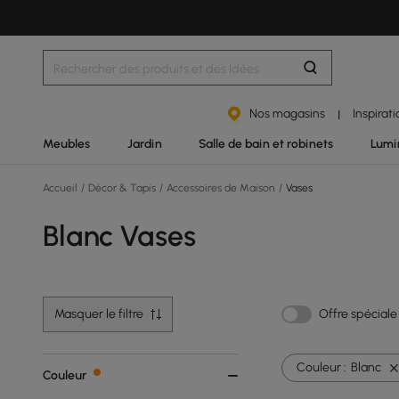
Nos magasins
Inspirat
|
Meubles
Jardin
Salle de bain et robinets
Lumi
Accueil
/
Décor & Tapis
/
Accessoires de Maison
/
Vases
Blanc Vases
Masquer le filtre
Offre spéciale
Couleur :
Blanc
Couleur