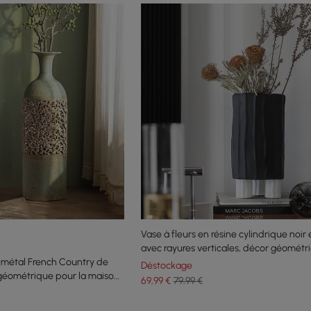
Vase à fleurs en résine cylindrique noir 
avec rayures verticales, décor géométr
 métal French Country de
abstrait
Déstockage
géométrique pour la maison,
69
,99
€
79,99 €