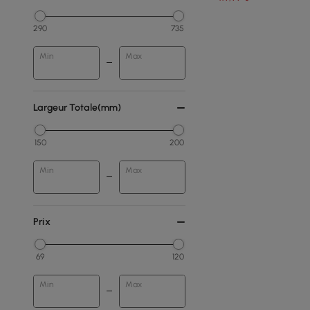
290
735
Min
Max
Largeur Totale(mm)
150
200
Min
Max
Prix
69
120
Min
Max