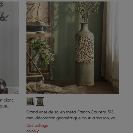
et blanc
ique
Grand vase de sol en métal French Country, 515
mm, décoration géométrique pour la maison, vert
et blanc
Déstockage
99
,99
€