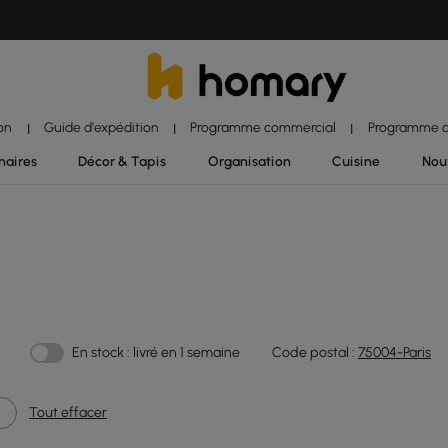
ion
Guide d'expédition
Programme commercial
Programme d'
|
|
|
naires
Décor & Tapis
Organisation
Cuisine
Nou
En stock : livré en 1 semaine
Code postal :
75004-Paris
Tout effacer