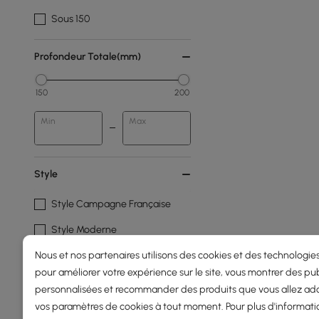
Sous 150
Profondeur Totale(mm)
150
200
Min
Max
Style
Style Campagne Française
Style Moderne
Nous et nos partenaires utilisons des cookies et des technologies
Style Rustique
pour améliorer votre expérience sur le site, vous montrer des pub
Products in the current category have been updated to show t
personnalisées et recommander des produits que vous allez ado
vos paramètres de cookies à tout moment. Pour plus d'informati