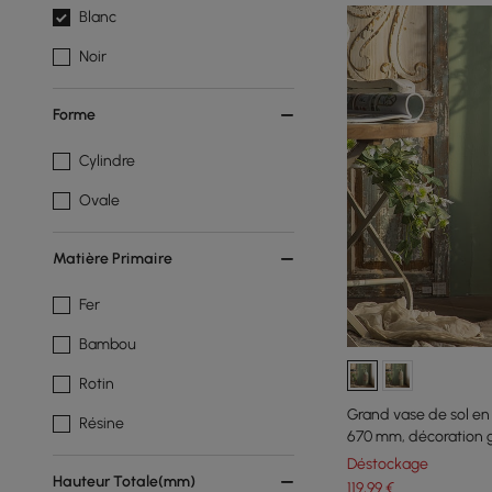
Blanc
Noir
Forme
Cylindre
Ovale
Matière Primaire
Fer
Bambou
Rotin
Grand vase de sol en
Résine
670 mm, décoration 
vert et blanc
Déstockage
Hauteur Totale(mm)
119
,99
€