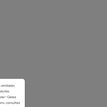
 similaires
licités
he latest 3 items
rer ! Gérez
ons, consultez