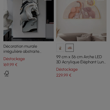
Décoration murale
irrégulière abstraite
créative en forme de
99 cm x 56 cm Arche LED
Déstockage
cheval noir et blanc pour la
3D Acrylique Éléphant Lune
169
,99
€
maison
Sculpture Murale Art
Déstockage
Décoration Chambre
229
,99
€
d'enfant