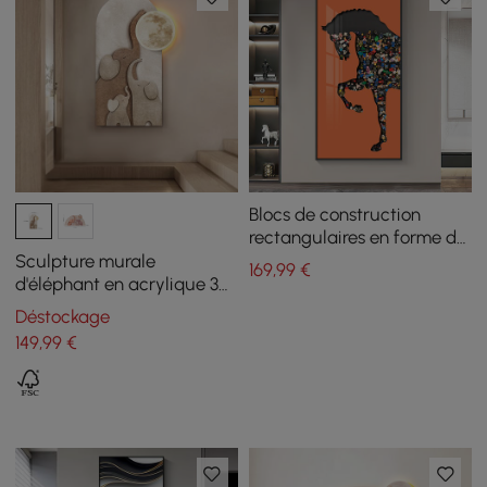
Blocs de construction
rectangulaires en forme de
cheval de 1000 mm,
Sculpture murale
169
,99
€
décoration murale avec
d'éléphant en acrylique 3D
cadre en aluminium, salon
cintrée à LED de 800 mm,
Déstockage
décoration d'art, salon et
149
,99
€
chambre