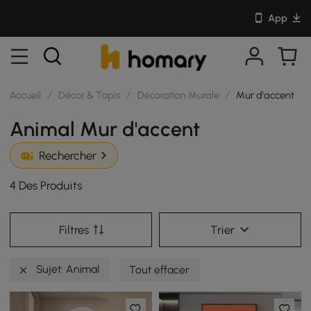
App
Accueil
/
Décor & Tapis
/
Décoration Murale
/
Mur d'accent
Animal Mur d'accent
Rechercher
4 Des Produits
Filtres
Trier
Sujet: Animal
Tout effacer