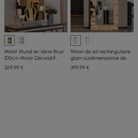
Miroir Mural en Verre Brun
Miroir de sol rectangulaire
100cm Miroir Décoratif
glam surdimensionné de
Géométrique Montage
800 mm x 1600 mm sur
269
,99
€
399
,99
€
Vertical et Horizontal
toute la longueur avec
cadre en verre ambré