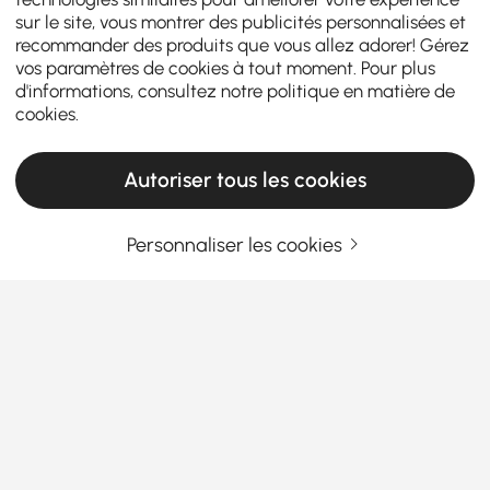
sur le site, vous montrer des publicités personnalisées et
recommander des produits que vous allez adorer! Gérez
vos paramètres de cookies à tout moment. Pour plus
d'informations, consultez notre
politique en matière de
cookies
.
Autoriser tous les cookies
Personnaliser les cookies
Guide pour choisir des coussins décoratifs
et des couvertures pour chaque maison
Pourquoi les coussins et plaids décoratifs
sont le moyen le plus simple de rafraîchir
votre intérieur
En savoir plus
Avez-vous déjà pénétré dans une pièce en ayant
Products in the current category have been updated to show the latest 2 items