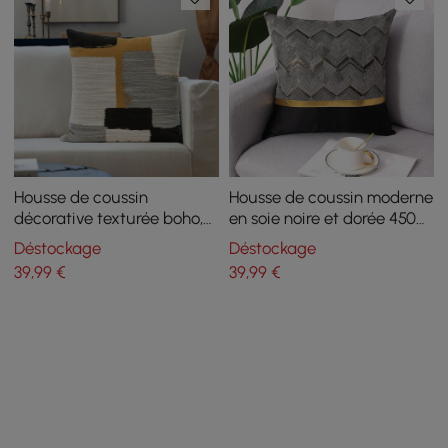
Housse de coussin
Housse de coussin moderne
décorative texturée boho,
en soie noire et dorée 450
450 mm x 450 mm, housse
mm x 450 mm
Déstockage
Déstockage
de coussin en velours
39
,99
€
39
,99
€