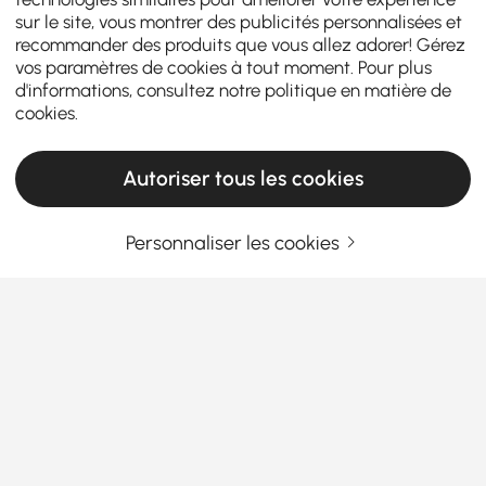
sur le site, vous montrer des publicités personnalisées et
recommander des produits que vous allez adorer! Gérez
vos paramètres de cookies à tout moment. Pour plus
d'informations, consultez notre
politique en matière de
cookies
.
Autoriser tous les cookies
Personnaliser les cookies
Votre guide pour l'achat des essentiels de
rénovation de cuisine
Ce qui rend une rénovation de cuisine
moderne rentable
Fatigué de cuisiner dans un espace qui ressemble
En savoir plus
plus à une capsule temporelle qu'à une cuisine ? Si
Products in the current category have been updated to show the latest 2 items