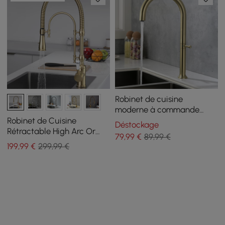
Robinet de cuisine
moderne à commande
pivotante à poignée
Robinet de Cuisine
Déstockage
unique en acier inoxydable
Rétractable High Arc Or
79
,99
€
89,99 €
en or brossé
Brossé en Laiton Massif
199
,99
€
299,99 €