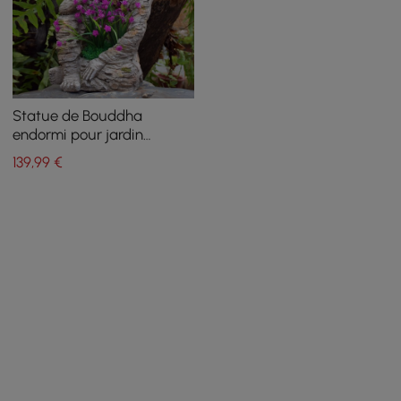
Statue de Bouddha
endormi pour jardin
extérieur, sculpture en
139
,99
€
oxyde de magnésium, pot
de fleurs, décoration