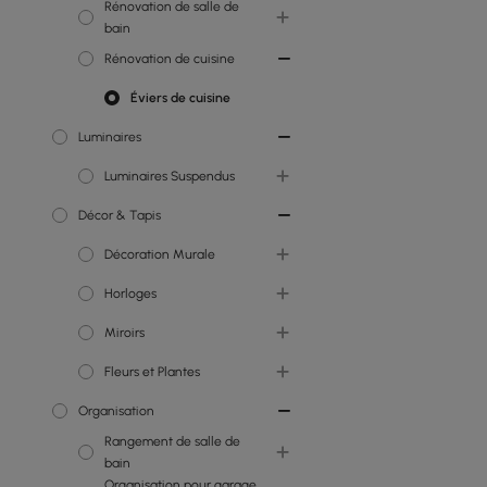
Rénovation de salle de
bain
Rénovation de cuisine
Meubles lavabo
Systèmes de douche
Éviers de cuisine
Luminaires
WC
Luminaires Suspendus
Robinets de lavabo
Meubles miroir de salle
Décor & Tapis
Lustres
de bain
Décoration Murale
Semi-Plafonniers
Horloges
Plafonniers
Mur d'accent
Miroirs
Luminaires d'îlot
Miroirs Muraux
Horloges Murales
Fleurs et Plantes
Miroirs Muraux
Organisation
Miroirs au Sol
Faux Arbres
Rangement de salle de
bain
Organisation pour garage