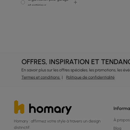
et extérieur
Cuisine
Rénovation de cuisine
Éviers de cuisine
OFFRES, INSPIRATION ET TENDAN
En savoir plus sur les offres spéciales, les promotions, les é
Termes et conditions
Politique de confidentialité
Informa
À propos
Homary : affirmez votre style à travers un design
distinctif.
Blog