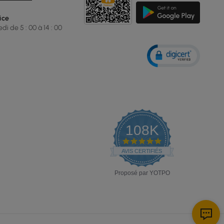
ice
i de 5 : 00 à 14 : 00
108K
4.9
star
AVIS CERTIFIÉS
rating
Proposé par YOTPO