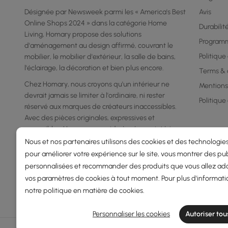
Désignée par Newsweek parmi les « America's Best
Avis
Online Shops 2024 » dans la catégorie Home
Durabilit
Living, Homary propose des solutions
Program
d'aménagement au design affirmé, couvrant le
Politique
mobilier, le mobilier d'extérieur, la salle de bains,
l'éclairage, la décoration et bien plus encore.
Terms & 
Chez Homary, nous croyons qu'un intérieur ne
Mentions
devrait jamais se limiter à l'ordinaire, ni rester
Politique
réservé aux marques de créateurs inaccessibles.
Avec des pièces originales, expressives et
accessibles, Homary vous aide à créer un intérieur
qui reflète votre personnalité, votre goût et votre
Nous et nos partenaires utilisons des cookies et des technologies
façon de vivre.
pour améliorer votre expérience sur le site, vous montrer des pub
personnalisées et recommander des produits que vous allez ado
vos paramètres de cookies à tout moment. Pour plus d'informati
notre
politique en matière de cookies
.
Personnaliser les cookies
Autoriser tou