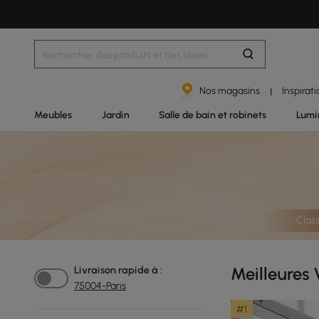
Nos magasins
Inspirat
|
Meubles
Jardin
Salle de bain et robinets
Lumi
Class
Meilleures 
Livraison rapide à :
75004-Paris
#1