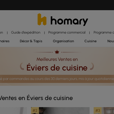
ion
Guide d'expédition
Programme commercial
Programme d'
|
|
|
naires
Décor & Tapis
Organisation
Cuisine
Nou
Meilleures Ventes en
Éviers de cuisine
é par commandes au cours des 30 derniers jours, mis à jour quotidien
Ventes en Éviers de cuisine
#2
#3