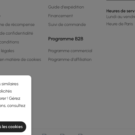
Guide d'expédition
Heures de serv
é
Financement
Lundi au vendred
Heure de Paris
me de récompense
Suivi de commande
 de confidentialité
Programme B2B
conditions
 légales
Programme commercial
 en matière de cookies
Programme d'affiliation
 similaires
licités
rer ! Gérez
ons, consultez
s les cookies