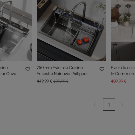
sine
750 mm Évier de Cuisine
Évier de cuis
geur Cuve
Encastré Noir avec Mitigeur à
In Corner en
xydable
Cuve Unique en Acier
mm
449
,99
€
699,99 €
409
,99
€
Inoxydable
1